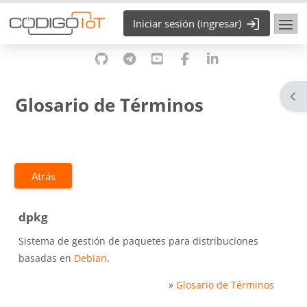
Saltar al contenido principal
Iniciar sesión (ingresar)
Abr
Glosario de Términos
Atrás
dpkg
Sistema de gestión de paquetes para distribuciones
basadas en
Debian
.
»
Glosario de Términos