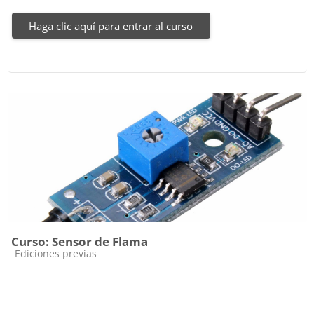
Haga clic aquí para entrar al curso
Curso: Sensor de Flama
Categoría de cursos
Ediciones previas