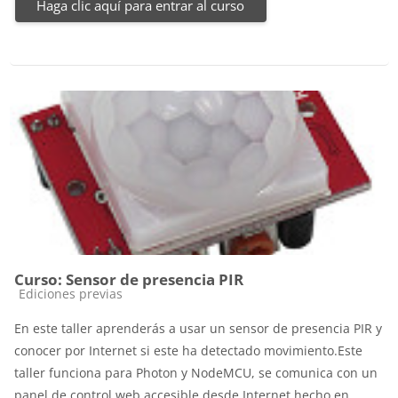
Haga clic aquí para entrar al curso
Curso: Sensor de presencia PIR
Categoría de cursos
Ediciones previas
En este taller aprenderás a usar un sensor de presencia PIR y
conocer por Internet si este ha detectado movimiento.Este
taller funciona para Photon y NodeMCU, se comunica con un
panel de control web accesible desde Internet hecho en