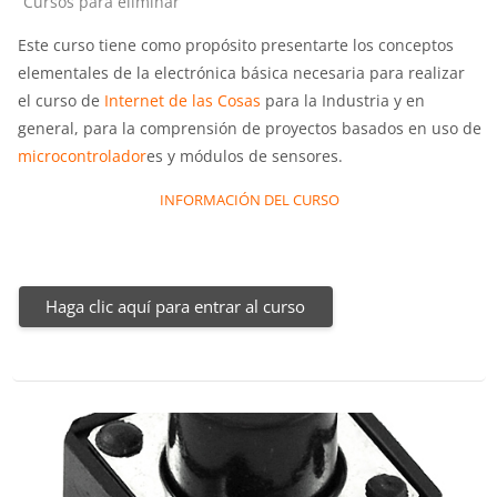
Categoría de cursos
Cursos para eliminar
Este curso tiene como propósito presentarte los conceptos
elementales de la electrónica básica necesaria para realizar
el curso de
Internet de las Cosas
para la Industria y en
general, para la comprensión de proyectos basados en uso de
microcontrolador
es y módulos de sensores.
INFORMACIÓN DEL CURSO
Haga clic aquí para entrar al curso