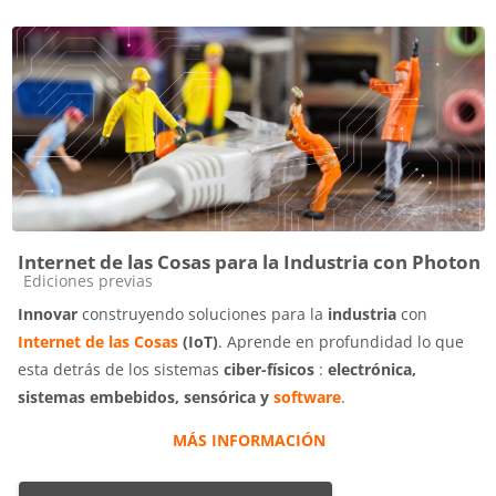
Internet de las Cosas para la Industria con Photon
Categoría de cursos
Ediciones previas
Innovar
construyendo soluciones para la
industria
con
Internet de las Cosas
(IoT)
. Aprende en profundidad lo que
esta detrás de los sistemas
ciber-físicos
:
electrónica,
sistemas embebidos, sensórica y
software
.
MÁS INFORMACIÓN