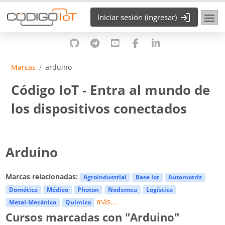
Saltar al contenido principal
Iniciar sesión (ingresar)
Marcas
arduino
Código IoT - Entra al mundo de
los dispositivos conectados
Arduino
Marcas relacionadas:
Agroindustrial
Base Iot
Automotriz
Domótica
Médico
Photon
Nodemcu
Logística
más...
Metal-Mecánico
Químico
Cursos marcadas con "Arduino"