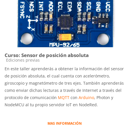
Curso: Sensor de posición absoluta
Categoría de cursos
Ediciones previas
En este taller aprenderás a obtener la información del sensor
de posición absoluta, el cual cuenta con acelerómetro,
giroscopio y magnetómetro de tres ejes. También aprenderás
como enviar dichas lecturas a través de Internet a través del
protocolo de comunicación
MQTT
con
Arduino
, Photon y
NodeMCU al tu propio servidor IoT en NodeRed.
MAS INFORMACIÓN