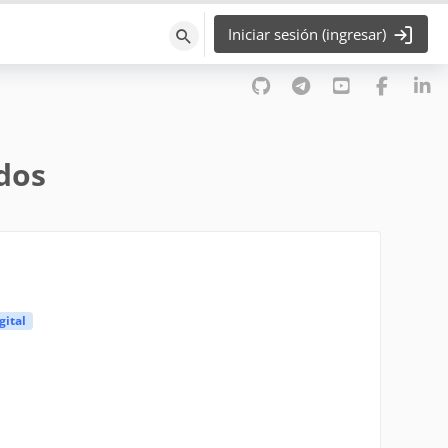
Iniciar sesión (ingresar)
Búsqueda
ados
gital