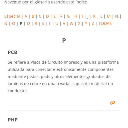
Navegue por el glosario usando este índice.
Especial
|
A
|
B
|
C
|
D
|
E
|
F
|
G
|
H
|
I
|
J
|
K
|
L
|
M
|
N
|
Ñ
|
O
|
P
|
Q
|
R
|
S
|
T
|
U
|
V
|
W
|
X
|
Y
|
Z
|
TODAS
P
PCB
Se refiere a Placa de Circuito Impreso y es una plataforma
utilizada para conectar electrónicamente componentes
mediante pistas, pads y otros elementos grabados de
láminas de cobre en una o varias capas de material no
conductor.
PHP