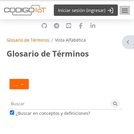
Saltar al contenido principal
Iniciar sesión (ingresar)
Glosario de Términos
Vista Alfabética
Abr
Glosario de Términos
Requisitos de finalización
Exportar entradas
...
Buscar
Buscar
¿Buscar en conceptos y definiciones?