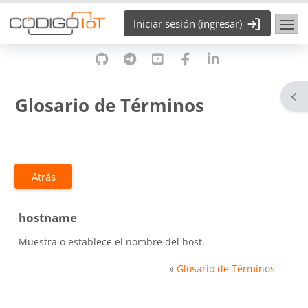
Saltar al contenido principal
Iniciar sesión (ingresar)
Abr
Glosario de Términos
Atrás
hostname
Muestra o establece el nombre del host.
»
Glosario de Términos