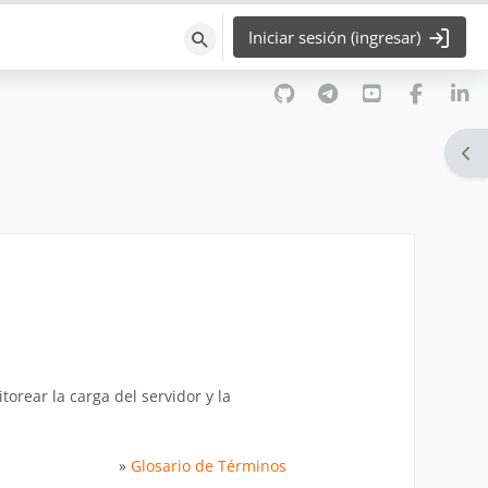
Iniciar sesión (ingresar)
Búsqueda
Abr
orear la carga del servidor y la
»
Glosario de Términos