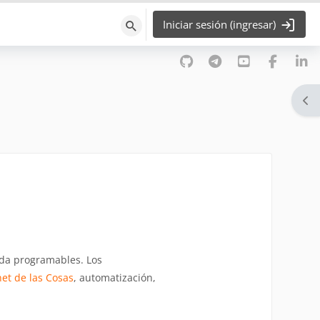
Iniciar sesión (ingresar)
Búsqueda
Abr
ida programables. Los
net de las Cosas
, automatización,