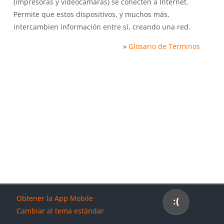
(impresoras y videocámaras) se conecten a Internet.
Permite que estos dispositivos, y muchos más,
intercambien información entre sí, creando una red.
»
Glosario de Términos
Bloques
Bloques
Bloques
Bloques
Obtener la App Mobile
Cambiar al tema estándar