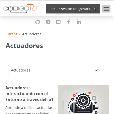
Saltar al contenido principal
Iniciar sesión (ingresar)
Cursos
Actuadores
Actuadores
Categorías
Actuadores:
Interactuando con el
Entorno a través del IoT
Aprende a utilizar actuadores
para transformar señales