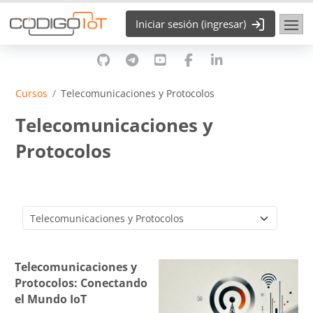
Saltar al contenido principal
Iniciar sesión (ingresar)
Cursos
Telecomunicaciones y Protocolos
Telecomunicaciones y
Protocolos
Categorías
Telecomunicaciones y
Protocolos: Conectando
el Mundo IoT