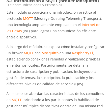
3.2 Introducción a MQTT (Broker Mosquitto)
Categoría de cursos
Telecomunicaciones y Protocolos
Este módulo proporciona una introducción práctica al
protocolo
MQTT
(Message Queuing Telemetry Transport),
una tecnología ampliamente empleada en el
Internet de
las Cosas
(IoT) para lograr una comunicación eficiente
entre dispositivos.
A lo largo del módulo, se explica cómo instalar y configurar
un broker
MQTT
con
Mosquitto
en una
Raspberry Pi
,
estableciendo conexiones remotas y realizando pruebas
en entornos locales. Posteriormente, se detalla la
estructura de suscripción y publicación, incluyendo la
gestión de temas, la suscripción, la publicación y los
diferentes niveles de calidad de servicio (QoS).
Asimismo, se abordan las características de los comodines
en
MQTT
, brindando a los participantes la habilidad de
gestionar múltiples dispositivos dentro de una misma red